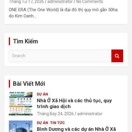
Tháng Tư 17, 2026
administrator
No Comments
ONE ERA (The One World) là đại đô thị quy mô gần 50ha
do Kim Oanh…
Tìm Kiếm
S
e
a
r
c
Bài Viết Mới
h
DỰ ÁN
Nhà Ở Xã Hội và các thủ tục, quy
trình giao dịch
Tháng Bảy 24, 2026
administrator
DỰ ÁN
TIN TỨC
Bình Dương và các dự án Nhà Ở Xã