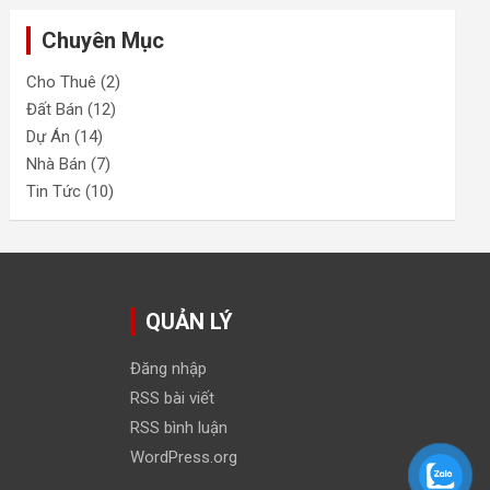
Chuyên Mục
Cho Thuê
(2)
Đất Bán
(12)
Dự Án
(14)
Nhà Bán
(7)
Tin Tức
(10)
QUẢN LÝ
Đăng nhập
RSS bài viết
RSS bình luận
WordPress.org