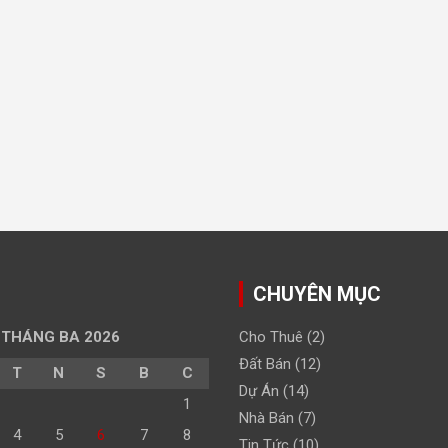
CHUYÊN MỤC
THÁNG BA 2026
Cho Thuê
(2)
Đất Bán
(12)
T
N
S
B
C
Dự Án
(14)
1
Nhà Bán
(7)
4
5
6
7
8
Tin Tức
(10)