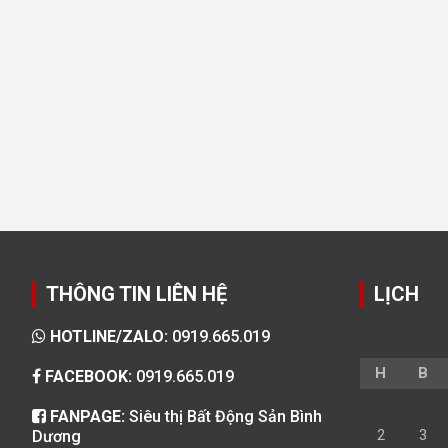
THÔNG TIN LIÊN HỆ
LỊCH
HOTLINE/ZALO:
0919.665.019
H
B
FACEBOOK:
0919.665.019
FANPAGE:
Siêu thị Bất Động Sản Bình
2
3
Dương