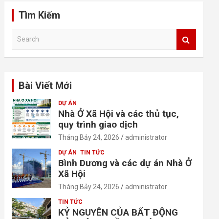
Tìm Kiếm
S
e
a
r
c
Bài Viết Mới
h
DỰ ÁN
Nhà Ở Xã Hội và các thủ tục,
quy trình giao dịch
Tháng Bảy 24, 2026
administrator
DỰ ÁN
TIN TỨC
Bình Dương và các dự án Nhà Ở
Xã Hội
Tháng Bảy 24, 2026
administrator
TIN TỨC
KỶ NGUYÊN CỦA BẤT ĐỘNG