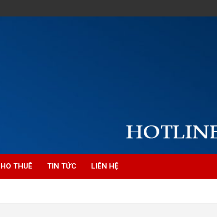
HO THUÊ
TIN TỨC
LIÊN HỆ