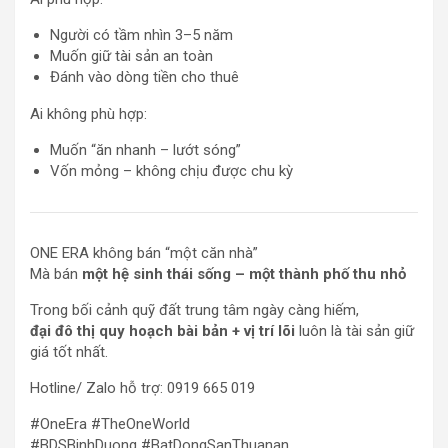
Người có tầm nhìn 3–5 năm
Muốn giữ tài sản an toàn
Đánh vào dòng tiền cho thuê
Ai không phù hợp:
Muốn “ăn nhanh – lướt sóng”
Vốn mỏng – không chịu được chu kỳ
ONE ERA không bán “một căn nhà”
Mà bán
một hệ sinh thái sống – một thành phố thu nhỏ
Trong bối cảnh quỹ đất trung tâm ngày càng hiếm,
đại đô thị quy hoạch bài bản + vị trí lõi
luôn là tài sản giữ
giá tốt nhất.
Hotline/ Zalo hỗ trợ: 0919 665 019
#OneEra #TheOneWorld
#BDSBinhDuong #BatDongSanThuanan