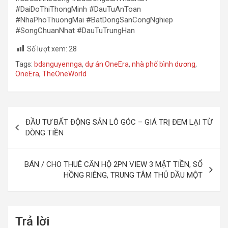
#DaiDoThiThongMinh #DauTuAnToan
#NhaPhoThuongMai #BatDongSanCongNghiep
#SongChuanNhat #DauTuTrungHan
Số lượt xem:
28
Tags:
bdsnguyennga
,
dự án OneEra
,
nhà phố bình dương
,
OneEra
,
TheOneWorld
Đ
ĐẦU TƯ BẤT ĐỘNG SẢN LÔ GÓC – GIÁ TRỊ ĐEM LẠI TỪ
i
DÒNG TIỀN
ề
u
BÁN / CHO THUÊ CĂN HỘ 2PN VIEW 3 MẶT TIỀN, SỔ
HỒNG RIÊNG, TRUNG TÂM THỦ DẦU MỘT
h
ư
ớ
Trả lời