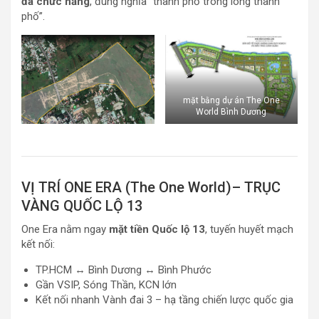
đa chức năng
, đúng nghĩa “thành phố trong lòng thành
phố”.
mặt bằng dự án The One
World Bình Dương
VỊ TRÍ ONE ERA (The One World)– TRỤC
VÀNG QUỐC LỘ 13
One Era nằm ngay
mặt tiền Quốc lộ 13
, tuyến huyết mạch
kết nối:
TP.HCM ↔ Bình Dương ↔ Bình Phước
Gần VSIP, Sóng Thần, KCN lớn
Kết nối nhanh Vành đai 3 – hạ tầng chiến lược quốc gia