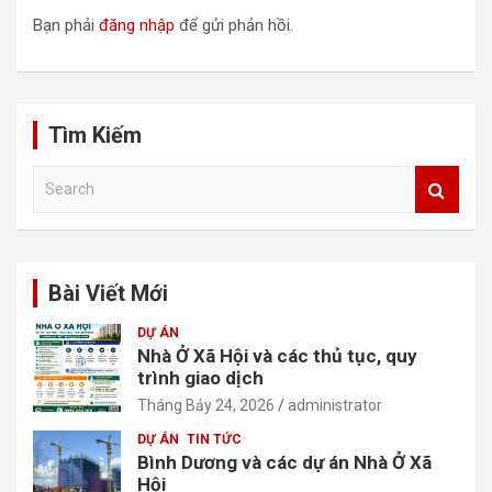
n
Bạn phải
đăng nhập
để gửi phản hồi.
g
b
à
Tìm Kiếm
i
v
S
e
i
a
ế
r
c
t
Bài Viết Mới
h
DỰ ÁN
Nhà Ở Xã Hội và các thủ tục, quy
trình giao dịch
Tháng Bảy 24, 2026
administrator
DỰ ÁN
TIN TỨC
Bình Dương và các dự án Nhà Ở Xã
Hội