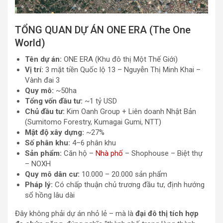
TỔNG QUAN DỰ ÁN ONE ERA (The One
World)
Tên dự án:
ONE ERA (Khu đô thị Một Thế Giới)
Vị trí:
3 mặt tiền Quốc lộ 13 – Nguyễn Thị Minh Khai –
Vành đai 3
Quy mô:
~50ha
Tổng vốn đầu tư:
~1 tỷ USD
Chủ đầu tư:
Kim Oanh Group + Liên doanh Nhật Bản
(Sumitomo Forestry, Kumagai Gumi, NTT)
Mật độ xây dựng:
~27%
Số phân khu:
4–6 phân khu
Sản phẩm:
Căn hộ –
Nhà phố
– Shophouse – Biệt thự
– NOXH
Quy mô dân cư:
10.000 – 20.000 sản phẩm
Pháp lý:
Có chấp thuận chủ trương đầu tư, định hướng
sổ hồng lâu dài
Đây không phải dự án nhỏ lẻ – mà là
đại đô thị tích hợp