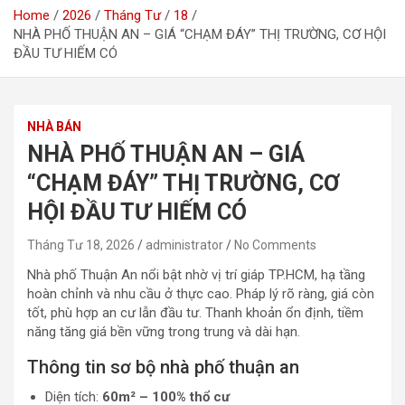
Home
2026
Tháng Tư
18
NHÀ PHỐ THUẬN AN – GIÁ “CHẠM ĐÁY” THỊ TRƯỜNG, CƠ HỘI
ĐẦU TƯ HIẾM CÓ
NHÀ BÁN
NHÀ PHỐ THUẬN AN – GIÁ
“CHẠM ĐÁY” THỊ TRƯỜNG, CƠ
HỘI ĐẦU TƯ HIẾM CÓ
Tháng Tư 18, 2026
administrator
No Comments
Nhà phố Thuận An nổi bật nhờ vị trí giáp TP.HCM, hạ tầng
hoàn chỉnh và nhu cầu ở thực cao. Pháp lý rõ ràng, giá còn
tốt, phù hợp an cư lẫn đầu tư. Thanh khoản ổn định, tiềm
năng tăng giá bền vững trong trung và dài hạn.
Thông tin sơ bộ nhà phố thuận an
Diện tích:
60m² – 100% thổ cư