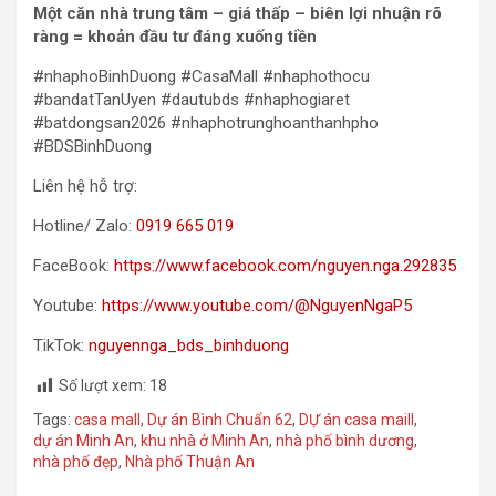
Một căn nhà trung tâm – giá thấp – biên lợi nhuận rõ
ràng = khoản đầu tư đáng xuống tiền
#nhaphoBinhDuong #CasaMall #nhaphothocu
#bandatTanUyen #dautubds #nhaphogiaret
#batdongsan2026 #nhaphotrunghoanthanhpho
#BDSBinhDuong
Liên hệ hỗ trợ:
Hotline/ Zalo:
0919 665 019
FaceBook:
https://www.facebook.com/nguyen.nga.292835
Youtube:
https://www.youtube.com/@NguyenNgaP5
TikTok:
nguyennga_bds_binhduong
Số lượt xem:
18
Tags:
casa mall
,
Dự án Bình Chuẩn 62
,
DỰ án casa maill
,
dự án Minh An
,
khu nhà ở Minh An
,
nhà phố bình dương
,
nhà phố đẹp
,
Nhà phố Thuận An