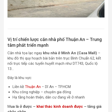
Vị trí chiến lược căn nhà phố Thuận An – Trung
tâm phát triển mạnh
Căn nhà tọa lạc ngay
khu nhà ở Minh An (Casa Mall)
–
khu đô thị quy hoạch bài bản trên trục Bình Chuẩn 62, kết
nối trực tiếp các tuyến huyết mạch như DT743, Quốc lộ
13…
Đây là khu vực:
Liền kề
Thuận An
– Dĩ An – TP.HCM
Khu công nghiệp – chuyên gia đông
Hạ tầng hoàn thiện, dân cư đang về ở nhanh
M
ua là ở được –
khai thác kinh doanh được
– tăng giá
chắc chắn