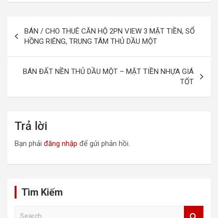
Đ
BÁN / CHO THUÊ CĂN HỘ 2PN VIEW 3 MẶT TIỀN, SỔ
i
HỒNG RIÊNG, TRUNG TÂM THỦ DẦU MỘT
ề
u
BÁN ĐẤT NỀN THỦ DẦU MỘT – MẶT TIỀN NHỰA GIÁ
TỐT
h
ư
ớ
Trả lời
n
Bạn phải
đăng nhập
để gửi phản hồi.
g
b
à
Tìm Kiếm
i
v
S